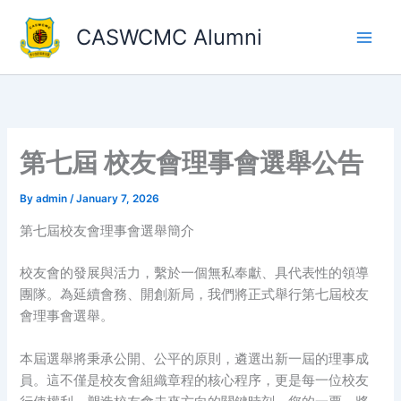
Skip
to
CASWCMC Alumni
content
第七屆 校友會理事會選舉公告
By
admin
/
January 7, 2026
第七屆校友會理事會選舉簡介
校友會的發展與活力，繫於一個無私奉獻、具代表性的領導
團隊。為延續會務、開創新局，我們將正式舉行第七屆校友
會理事會選舉。
本屆選舉將秉承公開、公平的原則，遴選出新一屆的理事成
員。這不僅是校友會組織章程的核心程序，更是每一位校友