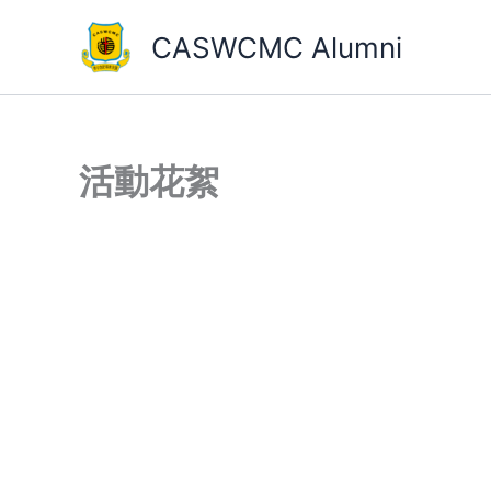
Skip
CASWCMC Alumni
to
content
活動花絮